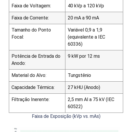
Faixa de Voltagem:
40 kVp a 120 kVp
Faixa de Corrente:
20 mA a 90 mA
Tamanho do Ponto
Variável 0,9 a 1,9
Focal:
(equivalente a IEC
60336)
Potência de Entrada do
9 kW por 12 ms
Anodo:
Material do Alvo:
Tungstênio
Capacidade Térmica:
27 kHU (Anodo)
Filtração Inerente:
2,5 mm Al a 75 kV (IEC
60522)
Faixa de Exposição (kVp vs. mAs)