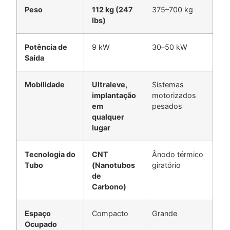
Peso
112 kg (247
375–700 kg
lbs)
Potência de
9 kW
30–50 kW
Saída
Mobilidade
Ultraleve,
Sistemas
implantação
motorizados
em
pesados
qualquer
lugar
Tecnologia do
CNT
Ânodo térmico
Tubo
(Nanotubos
giratório
de
Carbono)
Espaço
Compacto
Grande
Ocupado